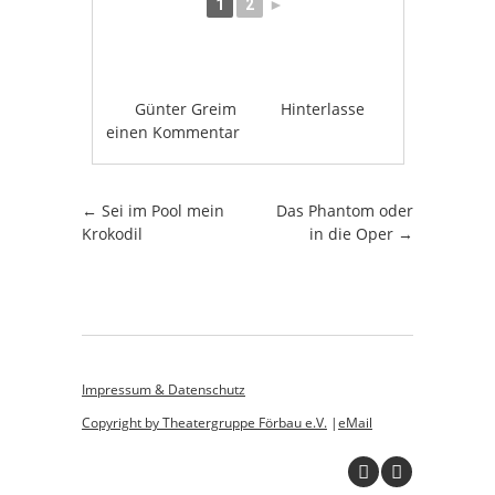
1
2
►
Günter Greim
Hinterlasse
einen Kommentar
Artikel-Navigation
←
Sei im Pool mein
Das Phantom oder
Krokodil
in die Oper
→
Impressum & Datenschutz
Copyright by Theatergruppe Förbau e.V.
|
eMail