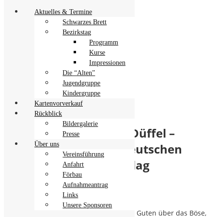
Aktuelles & Termine
Schwarzes Brett
Bezirkstag
Programm
Kindergruppe
Kurse
Impressionen
Die “Alten”
Saison 2026
Jugendgruppe
Kindergruppe
Robin Hood
Kartenvorverkauf
Rückblick
Bildergalerie
– von John von Düffel –
Presse
Über uns
erschienen im Deutschen
Vereinsführung
Theaterverlag
Anfahrt
Förbau
Aufnahmeantrag
Links
Unsere Sponsoren
Robin Hood steht für den Triumph des Guten über das Böse,