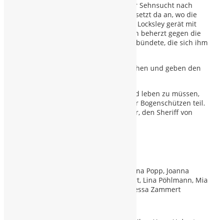
für Freundschaft und Loyalität und der Sehnsucht nach
einem freien Leben. Diese Geschichte setzt da an, wo die
Legende beginnt. Der junge Robin von Locksley gerät mit
dem Gesetz in Konflikt. Robin stellt sich beherzt gegen die
Ungerechtigkeit und er findet viele Verbündete, die sich ihm
anschließen.
Ihr Wahlspruch “Wir nehmen den Reichen und geben den
Armen”.
Trotz der Gefahr, als vogelfreie im Wald leben zu müssen,
nimmt Robin an einem Wettbewerb für Bogenschützen teil.
Er trifft auf seinen großen Widersacher, den Sheriff von
Nottingham.
Ob das gut geht? … seht selbst.
Darsteller
: Nico Herold, Lina Grund, Luna Popp, Joanna
Nittke, Marie Nittke, Benjamin Zammert, Lina Pöhlmann, Mia
Frisch, Jaron Müller, Svea Pöhlmann, Tessa Zammert
Regie:
Christiane Schaller-Schober