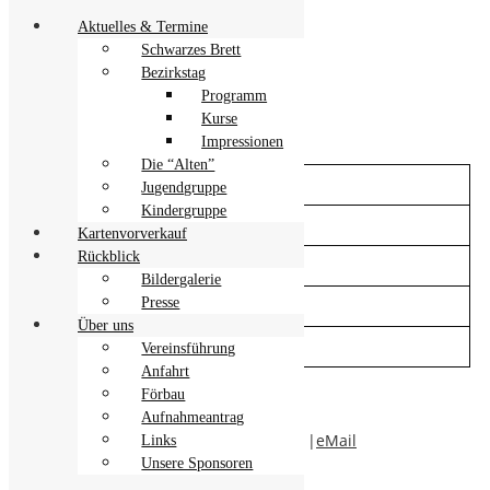
Aktuelles & Termine
Schwarzes Brett
Bezirkstag
Programm
Kurse
Kurse
Impressionen
Die “Alten”
Arbeit an der Rolle
Jugendgruppe
Kindergruppe
Clownstheater
Kartenvorverkauf
Rückblick
Maske wie Comic-Figuren
Bildergalerie
Presse
Groteskes Theater
Über uns
Szenisches (kreatives) Schreiben
Vereinsführung
Anfahrt
Förbau
Impressum & Datenschutz
Aufnahmeantrag
Copyright by Theatergruppe Förbau e.V.
|
eMail
Links
Unsere Sponsoren