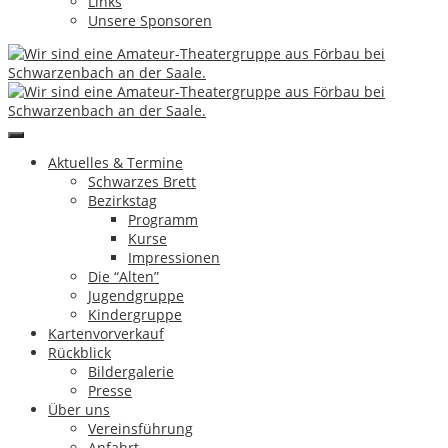
Links
Unsere Sponsoren
←
Wenn im Saal das Licht ausgeht
Keine halbe Sachen
→
Impressum & Datenschutz
Copyright by Theatergruppe Förbau e.V.
|
eMail
↑
Aktuelles & Termine
Schwarzes Brett
Bezirkstag
Aktuelles & Termine
Programm
Schwarzes Brett
Kurse
Bezirkstag
Impressionen
Programm
Die “Alten”
Kurse
Jugendgruppe
Impressionen
Kindergruppe
Die “Alten”
Kartenvorverkauf
Jugendgruppe
Rückblick
Kindergruppe
Bildergalerie
Kartenvorverkauf
Presse
Rückblick
Über uns
Bildergalerie
Vereinsführung
Presse
Anfahrt