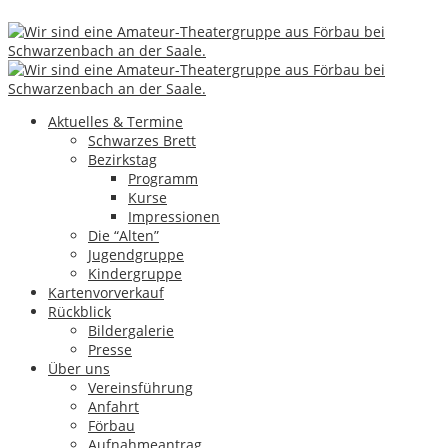
Archiv für den Monat:
Oktober
2023
Aktuelles & Termine
08
Okt.
Schwarzes Brett
Bezirkstag
Ki – Ophelia und die
Programm
Kurse
Impressionen
Schublade vom
Die “Alten”
Jugendgruppe
verlorenen Glück
Kindergruppe
Kartenvorverkauf
Rückblick
Bildergalerie
Presse
Über uns
Vereinsführung
Anfahrt
Förbau
Aufnahmeantrag