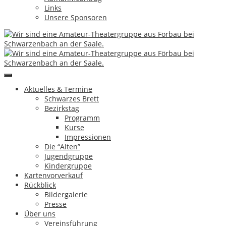
Links
Unsere Sponsoren
Aktuelles & Termine
[Zeige eine Slideshow]
Schwarzes Brett
Günter Greim
Hinterlasse einen Kommentar
Bezirkstag
Programm
Artikel-Navigation
Kurse
Impressionen
Die “Alten”
Suchen
Jugendgruppe
Kindergruppe
Kartenvorverkauf
Archive
Rückblick
Bildergalerie
Presse
Mai 2026
Über uns
November 2025
Vereinsführung