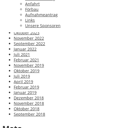
Juli 2025
Anfahrt
April 2025
Förbau
November 2024
Aufnahmeantrag
September 2024
Links
Mai 2024
Unsere Sponsoren
November 2023
Oktober 2023
November 2022
September 2022
Januar 2022
Juli 2021
Februar 2021
November 2019
Oktober 2019
Juli 2019
April 2019
Februar 2019
Januar 2019
Dezember 2018
November 2018
Oktober 2018
September 2018