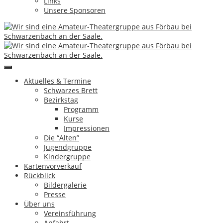
Links
Günter Greim
Hinterlasse einen Kommentar
Unsere Sponsoren
Artikel-Navigation
←
Al – Homeoffice zu zweit
Ein Traum von einem Mann
→
Aktuelles & Termine
Impressum & Datenschutz
Schwarzes Brett
Copyright by Theatergruppe Förbau e.V.
|
eMail
Bezirkstag
Programm
Kurse
↑
Impressionen
Die “Alten”
Jugendgruppe
Aktuelles & Termine
Kindergruppe
Schwarzes Brett
Kartenvorverkauf
Bezirkstag
Rückblick
Programm
Bildergalerie
Kurse
Presse
Impressionen
Über uns
Die “Alten”
Vereinsführung
Jugendgruppe
Anfahrt