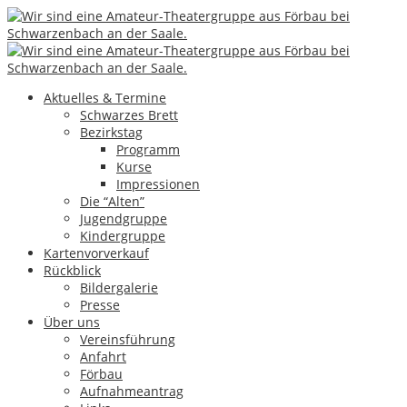
08
Okt.
Ki – Ophelia und die Schublade
vom verlorenen Glück
Aktuelles & Termine
Schwarzes Brett
Bezirkstag
Programm
Kurse
Impressionen
Die “Alten”
Jugendgruppe
Kindergruppe
Kartenvorverkauf
Rückblick
Bildergalerie
Presse
Über uns
Vereinsführung
Anfahrt
Förbau
Aufnahmeantrag
[Zeige eine Slideshow]