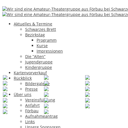
Archiv für den Monat:
April 2019
Aktuelles & Termine
08
Apr.
Schwarzes Brett
Bezirkstag
Ein ehrenwertes Haus
Programm
Kurse
Impressionen
oder Mehr Schein als Sein
Die “Alten”
Jugendgruppe
Kindergruppe
Kartenvorverkauf
Rückblick
Bildergalerie
Presse
Über uns
Vereinsführung
Anfahrt
Förbau
Aufnahmeantrag
Links
1
2
3
►
Unsere Sponsoren