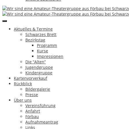
Günter Greim
Hinterlasse einen Kommentar
Aktuelles & Termine
Artikel-Navigation
Schwarzes Brett
Bezirkstag
Programm
Suchen
Kurse
Impressionen
Archive
Die “Alten”
Jugendgruppe
Kindergruppe
Mai 2026
Kartenvorverkauf
November 2025
Rückblick
Juli 2025
Bildergalerie
April 2025
Presse
November 2024
Über uns
September 2024
Vereinsführung
Mai 2024
Anfahrt
November 2023
Förbau
Oktober 2023
Aufnahmeantrag
November 2022
Links