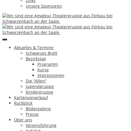
Links
Unsere Sponsoren
Copyright by Theatergruppe Förbau e.V.
|
eMail
↑
Aktuelles & Termine
Schwarzes Brett
Aktuelles & Termine
Bezirkstag
Schwarzes Brett
Programm
Bezirkstag
Kurse
Programm
Impressionen
Kurse
Die “Alten”
Impressionen
Jugendgruppe
Die “Alten”
Kindergruppe
Jugendgruppe
Kartenvorverkauf
Kindergruppe
Rückblick
Kartenvorverkauf
Bildergalerie
Rückblick
Presse
Bildergalerie
Über uns
Presse
Vereinsführung
Über uns
Anfahrt
Vereinsführung
Förbau
Anfahrt