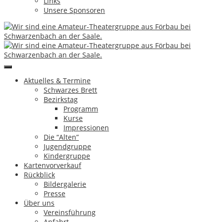
Links
Unsere Sponsoren
[Zeige eine Slideshow]
1
2
►
Günter Greim
Hinterlasse einen Kommentar
Artikel-Navigation
Aktuelles & Termine
Schwarzes Brett
←
Al – Expedition Edelweiß
Bezirkstag
Ki – Der verschwundene Jahreszeitenstab
→
Programm
Kurse
Impressum & Datenschutz
Impressionen
Copyright by Theatergruppe Förbau e.V.
|
eMail
Die “Alten”
Jugendgruppe
↑
Kindergruppe
Kartenvorverkauf
Rückblick
Aktuelles & Termine
Bildergalerie
Schwarzes Brett
Presse
Bezirkstag
Über uns
Programm
Vereinsführung
Kurse
Anfahrt