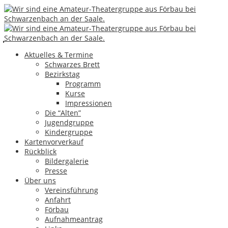
08
Apr.
Ju – Zu früh getraut
Aktuelles & Termine
Schwarzes Brett
Bezirkstag
Programm
Kurse
Impressionen
Die “Alten”
Jugendgruppe
Kindergruppe
Kartenvorverkauf
Rückblick
Bildergalerie
Presse
Über uns
Vereinsführung
Anfahrt
Förbau
Aufnahmeantrag