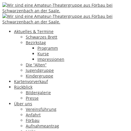
15
Feb.
Max und Moritz
Aktuelles & Termine
Schwarzes Brett
Bezirkstag
Programm
Kurse
Impressionen
Die “Alten”
Jugendgruppe
Kindergruppe
Kartenvorverkauf
Rückblick
Bildergalerie
Presse
Über uns
Vereinsführung
Anfahrt
Förbau
Aufnahmeantrag