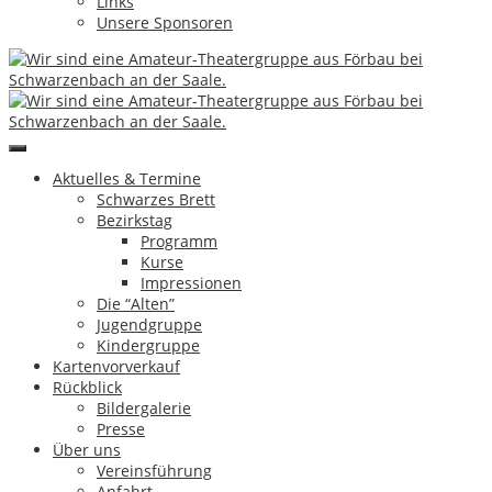
Links
Unsere Sponsoren
1
2
3
►
Günter Greim
Hinterlasse einen Kommentar
Artikel-Navigation
Aktuelles & Termine
←
Keine halbe Sachen
Schwarzes Brett
Sketcheabend
→
Bezirkstag
Programm
Impressum & Datenschutz
Kurse
Copyright by Theatergruppe Förbau e.V.
|
eMail
Impressionen
Die “Alten”
↑
Jugendgruppe
Kindergruppe
Kartenvorverkauf
Aktuelles & Termine
Rückblick
Schwarzes Brett
Bildergalerie
Bezirkstag
Presse
Programm
Über uns
Kurse
Vereinsführung
Impressionen
Anfahrt