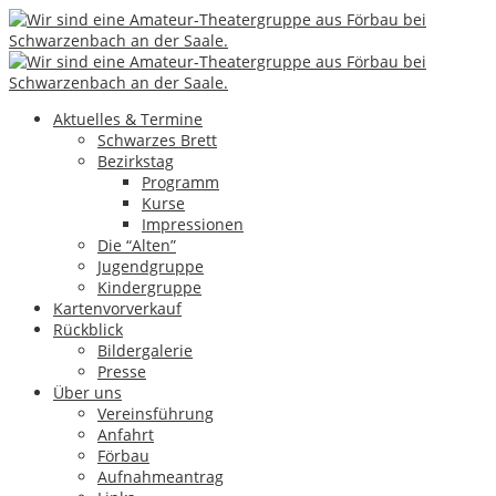
03
Nov.
Frau Holle
Aktuelles & Termine
Schwarzes Brett
Bezirkstag
◄
1
2
3
Programm
Günter Greim
Hinterlasse einen Kommentar
Kurse
Impressionen
Artikel-Navigation
Die “Alten”
Jugendgruppe
Kindergruppe
←
Regnwurmorakl
Kartenvorverkauf
Lenchen Schmitz Nippes
→
Rückblick
Bildergalerie
Impressum & Datenschutz
Presse
Über uns
Copyright by Theatergruppe Förbau e.V.
|
eMail
Vereinsführung
Anfahrt
↑
Förbau
Aufnahmeantrag
Aktuelles & Termine