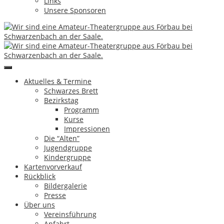
Links
Schwarzes Brett
Unsere Sponsoren
Bezirkstag
Programm
Kurse
Impressionen
Die “Alten”
Jugendgruppe
Kindergruppe
Aktuelles & Termine
Kartenvorverkauf
Schwarzes Brett
Rückblick
Bezirkstag
Bildergalerie
Programm
Presse
Kurse
Über uns
Impressionen
Vereinsführung
Die “Alten”
Anfahrt
Jugendgruppe
Förbau
Kindergruppe
Aufnahmeantrag
Kartenvorverkauf
Links
Rückblick
Unsere Sponsoren
Bildergalerie
Presse
Über uns
Vereinsführung
Anfahrt