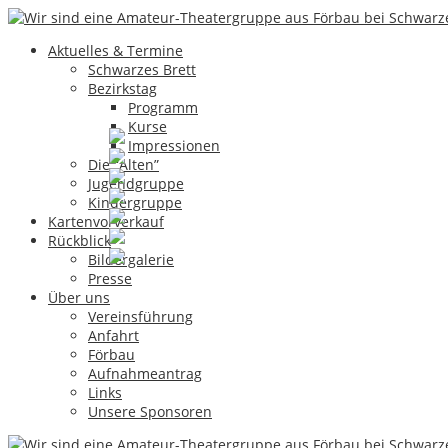
27
Okt.
Aktuelles & Termine
Regnwurmorakl
Schwarzes Brett
Bezirkstag
Programm
Kurse
Impressionen
Die “Alten”
Jugendgruppe
Kindergruppe
Kartenvorverkauf
Rückblick
Bildergalerie
Presse
Über uns
Vereinsführung
Anfahrt
Förbau
Günter Greim
Hinterlasse einen Kommentar
Aufnahmeantrag
Links
Unsere Sponsoren
Artikel-Navigation