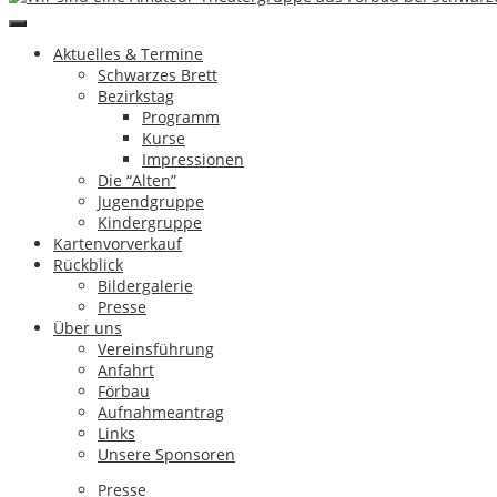
←
Shakespeares Kaufmann
Frau Holle
→
Aktuelles & Termine
Schwarzes Brett
Impressum & Datenschutz
Bezirkstag
Programm
Copyright by Theatergruppe Förbau e.V.
|
eMail
Kurse
Impressionen
↑
Die “Alten”
Jugendgruppe
Kindergruppe
Aktuelles & Termine
Kartenvorverkauf
Schwarzes Brett
Rückblick
Bezirkstag
Bildergalerie
Programm
Presse
Kurse
Über uns
Impressionen
Vereinsführung
Die “Alten”
Anfahrt
Jugendgruppe
Förbau
Kindergruppe
Aufnahmeantrag
Kartenvorverkauf
Links
Rückblick
Unsere Sponsoren
Bildergalerie
Presse